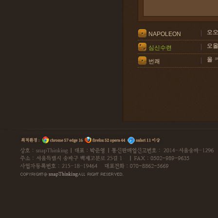
오오
NAPOLEON
오올
심신수련
올 
번쾌