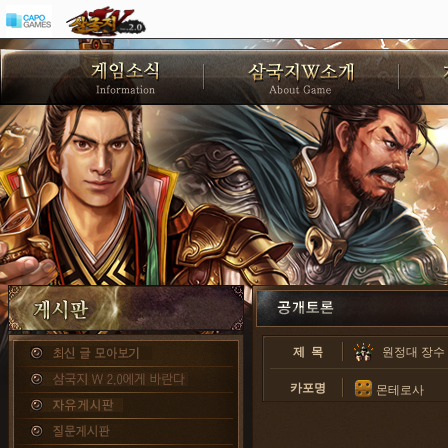
제 목
원정대 장수
카포명
몬테로사