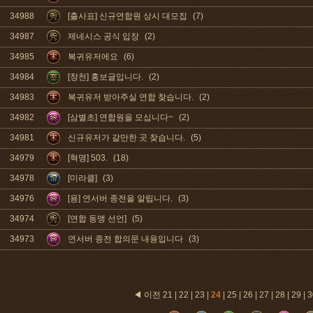
34988
[출사표] 신규연합원 상시 대모집
(7)
34987
제네시스 공식 입장
(2)
34985
복귀유저에요
(6)
34984
[창천] 홍보글입니다.
(2)
34983
복귀유저 받아주실 연합 찾습니다.
(2)
34982
[삼별초] 연합원을 모십니다~
(2)
34981
신규유저가 갈만한 곳 찾습니다.
(5)
34979
[혁명] 503.
(18)
34978
[미라클]
(3)
34976
[용] 연서버 종전을 알립니다.
(3)
34974
[연합 동맹 선언]
(5)
34973
연서버 종전 합의문 내용입니다
(3)
◀ 이전
21
|
22
|
23
|
24
|
25
|
26
|
27
|
28
|
29
|
3