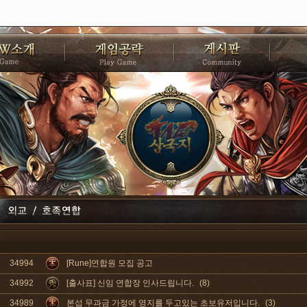
34994
[Rune]연합원 모집 공고
34992
[출사표] 신임 연합장 인사드립니다.
(8)
34989
본섭 무과금 가정에 영지를 두고있는 초보유저입니다.
(3)