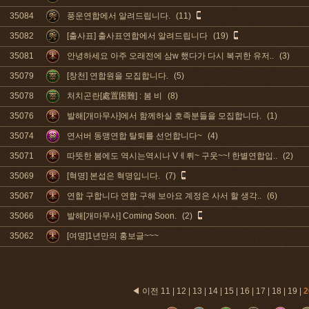
35084
풍운연합에서 알려드립니다.
(11)
35082
[출사표] 출사표연합에서 알려드립니다
(19)
35081
안녕하세요 아주 오래전에 삼w 했다가 다시 복귀한 유저..
(3)
35079
[창천] 연합원을 모집합니다.
(5)
35078
처치곤란[處置困難] : 봄 비
(8)
35076
발해[개마무사]에서 함께하실 호족분들을 모집합니다.
(1)
35074
연서버 동맹연합 탈퇴를 선언합니다~
(4)
35071
따뜻한 봄에도 역시는역시나 Vㅔ뤼~ 구웃~~! 한별연합입..
(2)
35069
[혁명] 본섭은 혁명입니다.
(7)
35067
연합 구합니다 연합 구해 보아요 계정은 사서 할 생각..
(6)
35066
발해[개마무사] Coming Soon.
(2)
35062
[여명]1년만의 홍보글~~~
◀ 이전
11
|
12
|
13
|
14
|
15
|
16
|
17
|
18
|
19
|
2