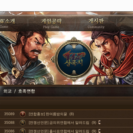
35089
[연합홍보] 한여름밤의꿀
(8)
35088
[전쟁선언문] 금의위연합에서 알려드립
(9)
35086
[전쟁선언문] 출사표연합에서 알려드립
(9)