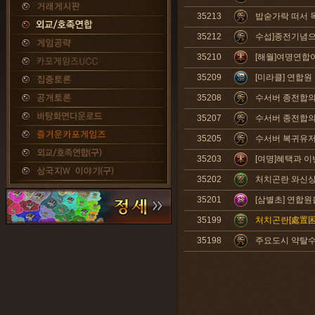
35213
밥숟가락 떠서 
35212
수섭]종전기념으
35210
[해월]여명연합
35209
[미라클] 연합원
35208
수서버 종전합
35207
수서버 종전합
35205
수서버 복귀유저
35203
[여명]혜택과 이
35202
처치곤란 와신
35201
[삼별초] 연합원
35199
처치곤란[處置困
35198
주요도시 약탈수