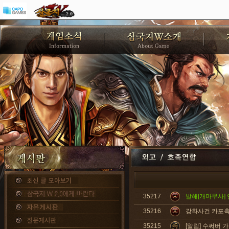
35217
발해[개마무사] 
35216
강화사건 카포측
35215
[알림] 수써버 