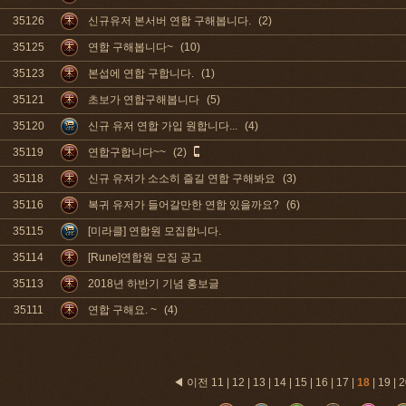
35126
신규유저 본서버 연합 구해봅니다.
(2)
35125
연합 구해봅니다~
(10)
35123
본섭에 연합 구합니다.
(1)
35121
초보가 연합구해봅니다
(5)
35120
신규 유저 연합 가입 원합니다...
(4)
35119
연합구합니다~~
(2)
35118
신규 유저가 소소히 즐길 연합 구해봐요
(3)
35116
복귀 유저가 들어갈만한 연합 있을까요?
(6)
35115
[미라클] 연합원 모집합니다.
35114
[Rune]연합원 모집 공고
35113
2018년 하반기 기념 홍보글
35111
연합 구해요. ~
(4)
◀ 이전
11
|
12
|
13
|
14
|
15
|
16
|
17
|
18
|
19
|
2