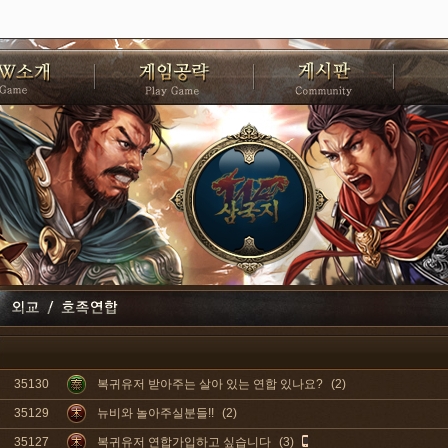
35130
복귀유저 받아주는 살아 있는 연합 있나요?
(2)
35129
뉴비와 놀아주실분들!!
(2)
35127
복귀유저 연합가입하고 싶습니다
(3)