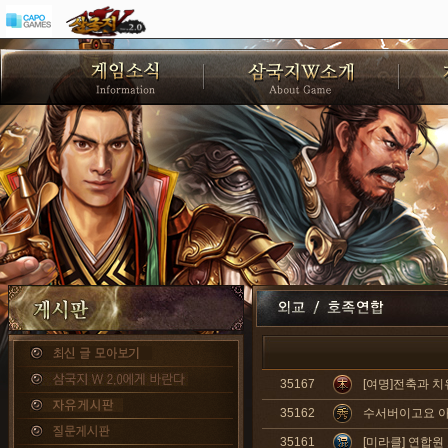
35167
[여명]전축과 치
35162
수서버이고요 아
35161
[미라클] 연합원