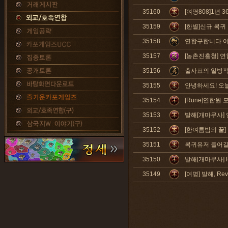
35160
[여명808]1년
35159
[한별]신규 복귀
35158
연합구합니다 어
35157
[농촌진흥청] 연
35156
출사표의 일방적 
35155
안녕하세요! 오늘
35154
[Rune]연합원 
35153
발해[개마무사]
35152
[한여름밤의 꿀
35151
복귀유저 들어갈
35150
발해[개마무사] R
35149
[여명] 발해, Rev