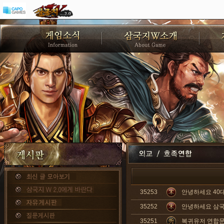
35253
안녕하세요 40대
35252
안녕하세요 삼
35251
복귀유저 연합문