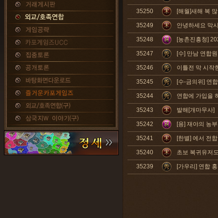
35250
[해월]새해 복 많
35249
안녕하세요 막시
35248
[농촌진흥청] 2
35247
[수] 만남 연합
35246
이틀전 막 시작
35245
[수-금의위] 연
35244
연합에 가입을 
35243
발해[개마무사]
35242
[용] 재야의 농
35241
[한별] 에서 전
35240
초보 복귀유저도
35239
[가우리] 연합 