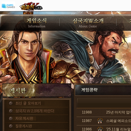
11988
25년 마지막 업
11987
스페셜 에피소드2
11986
'25.11월 리뉴