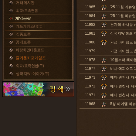
11985
'25.11월 리뉴
11984
'25.11월 리뉴
11982
천자의 하사품 v
11981
삼국지W 최초 지
11980
거점 아이템도 옵
11979
거점 아이템도 옵
11978
10월부터 해야
11977
비사 에피소드 1-
11973
메타 변천사. 대
11972
메타 변천사. 대
11971
메타 변천사. 대
11968
5성 아이템 리뉴얼