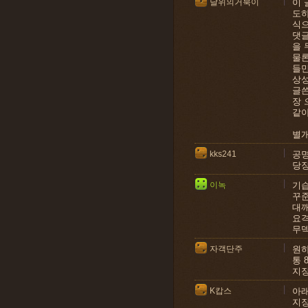
달위의거북이
이 
도하
식
댓글
을 
물론
들만
상성
글쓴
장 
같아
별개
kks241
공명
당장
이녹
기습
꾸준
대깨
요격
무덱
자객단주
원하
통 
지장
K캅스
아래
지장