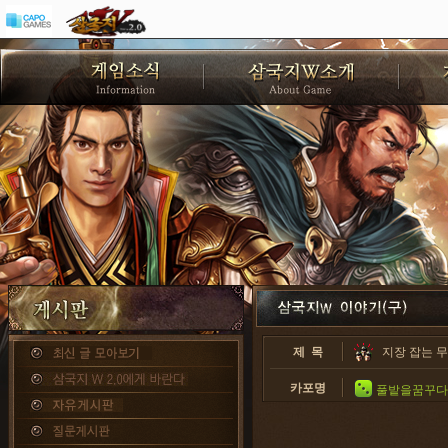
제 목
지장 잡는 
카포명
풀밭을꿈꾸다