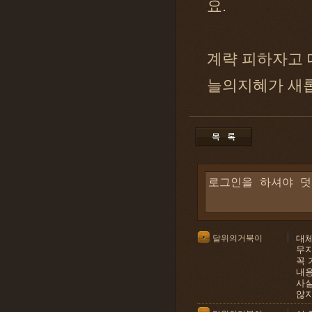
요.
계략 피하자고 
늘의지혜가 새
달위의거북이
대체
무지
꼭 
내
사실
않지