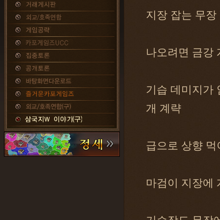
지장 잡는 무장
나오려면 금강 개
기습 데미지가 암습
개 계략
급으로 상향 먹
마검이 지장에 