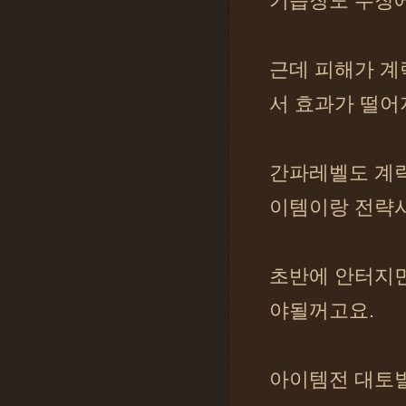
기습장도 무장에
근데 피해가 계
서 효과가 떨어
간파레벨도 계략
이템이랑 전략시
초반에 안터지면
야될꺼고요.
아이템전 대토벌