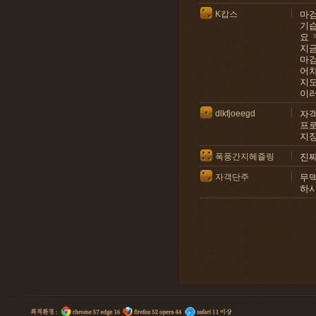
K캅스
마검
기습
요 
지금
마검
어차
지
이
dlkfjoeegd
자객
프로
지장
폭풍간지헤즐링
진짜
자객단주
무덱
하시