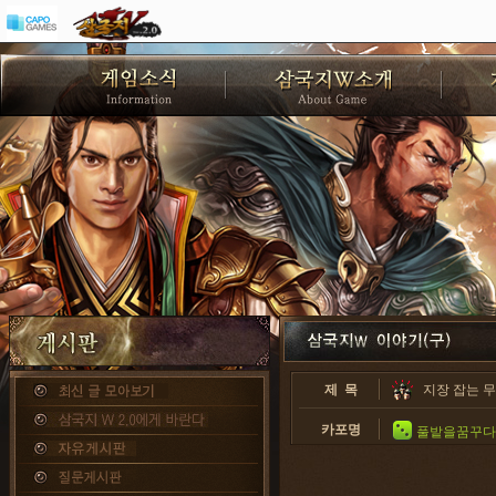
제 목
지장 잡는 
카포명
풀밭을꿈꾸다