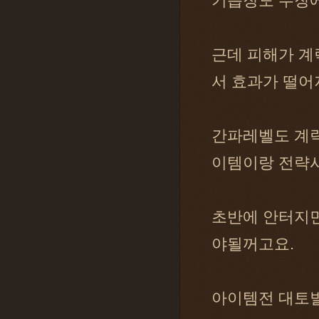
기습장도 무장에
근데 피해가 계
서 효과가 떨어
간파레벨도 계략
이템이랑 전략시
초반에 안터지면
야될꺼고요.
아이템전 대토벌