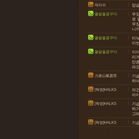
제라쉬
암습
풀밭을꿈꾸다
무장
로 
무장
니까
풀밭을꿈꾸다
리뉴
이번
풀밭을꿈꾸다
이야
리게
만큼
파도
力拔山氣蓋世
기습
하
[혁명]HALKS
의견
아이
[혁명]HALKS
기습
하거
그래
[혁명]HALKS
기습