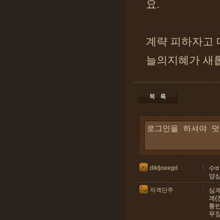
요.
계략 피하자고 
늘의지혜가 새
dlkfjoeegd
수비
양심
자객단주
심계
계(
통반
무장