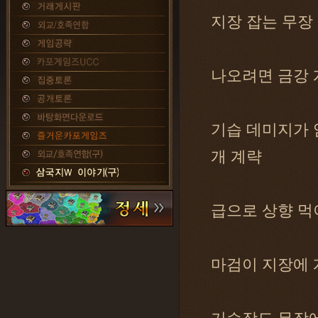
지장 잡는 무장
나오려면 금강 개
기습 데미지가 암습
개 계략
급으로 상향 먹
마검이 지장에 