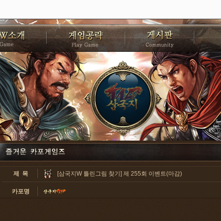
제 목
[삼국지W 틀린그림 찾기] 제 255회 이벤트(마감)
카포명