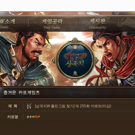
제 목
[삼국지W 틀린그림 찾기] 제 255회 이벤트(마감)
카포명