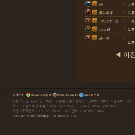
난리
1.
별의비명
1.
[여명]백약강..
1.
jueun0
1.
닐라이
1.
◀ 이