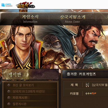
제 목
[삼국지W 틀
카포명