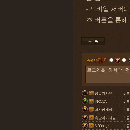
- 모바일 서버
즈 버튼을 통해
공굴러가유
1.
PROVA
1.
마사키켄신
1.
흑발마녀사냥..
1.
M00nlight
1.