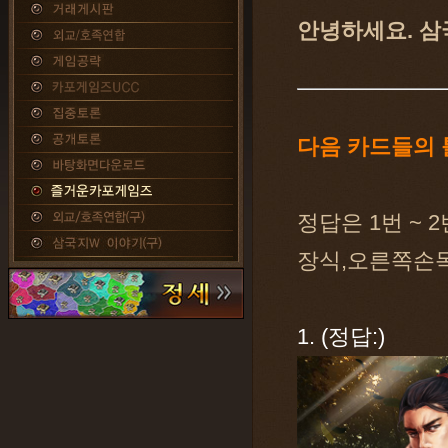
안녕하세요. 삼
다음 카드들의 
정답은 1번 ~ 
장식,오른쪽손목
1. (정답:)