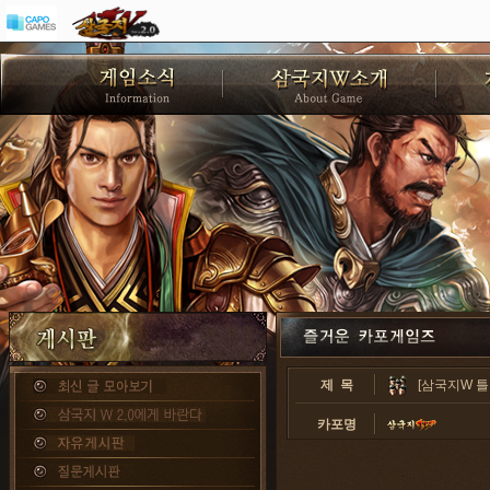
제 목
[삼국지W 틀
카포명