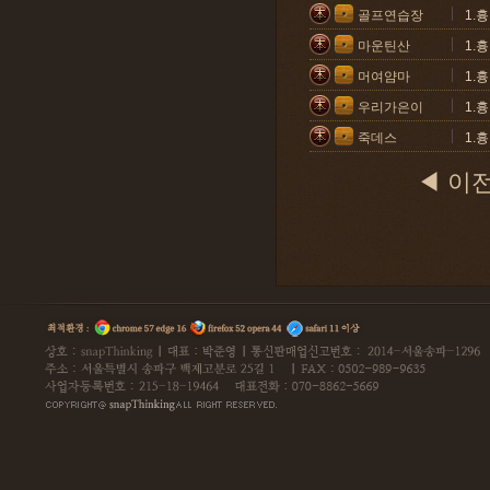
골프연습장
1.
마운틴산
1.
머여얌마
1.
우리가은이
1.
죽데스
1.
◀ 이