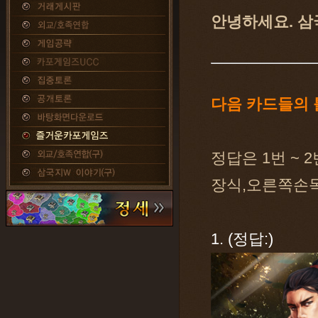
안녕하세요. 삼
다음 카드들의 
정답은 1번 ~ 
장식,오른쪽손목
1. (정답:)