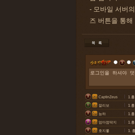
- 모바일 서버
즈 버튼을 통해
CaptinZeus
1.
깔리보
1.
능하
1.
엄마껌딱지
1.
호지롷
1.