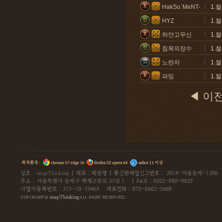
HakSo`MeNT-
1.
HYZ
1.
하얀고무신
1.
침묵의장수
1.
노란자
1.
파밍
1.
◀ 이