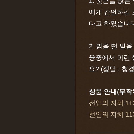
1. 갓끈을 끊
에게 간언하길 
다고 하였습니다
2. 맑을 땐 밭
융중에서 이런 
요? (정답 : 청
상품 안내(무작
선인의 지혜 11
선인의 지혜 11