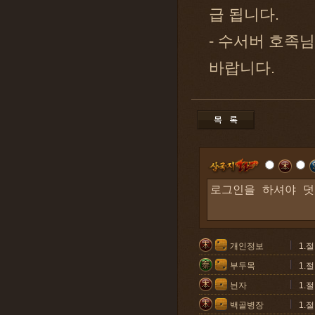
급 됩니다.
- 수서버 호족
바랍니다.
개인정보
1.
부두목
1.
늰자
1.
백골병장
1.