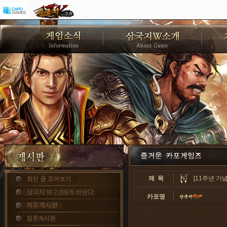
제 목
[11주년 기
카포명