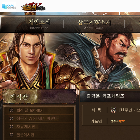
제 목
[11주년 기
카포명