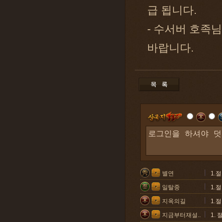
급 됩니다.
- 수서버 호족
바랍니다.
별연
1.
일탈중
1.
지옥의길
1.
지금부터재설..
1.