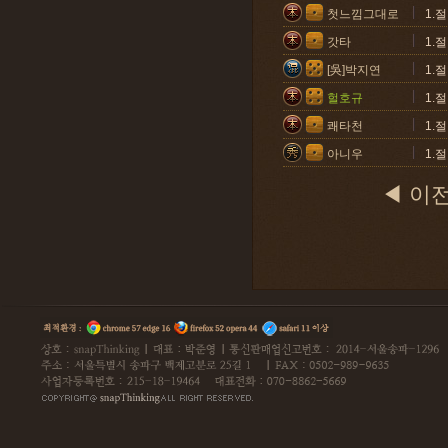
첫느낌그대로
1.
갓타
1.
[吳]박지연
1.
헐호규
1.
쾌타천
1.
아니우
1.
◀ 이