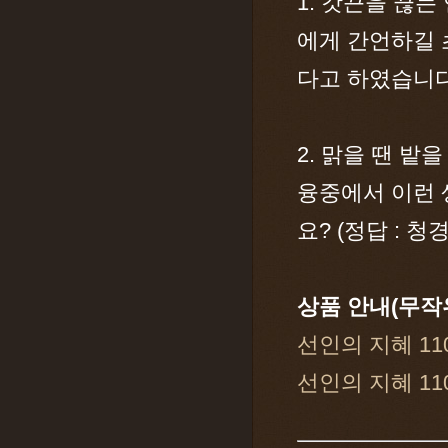
1. 갓끈을 끊
에게 간언하길 
다고 하였습니다
2. 맑을 땐 밭
융중에서 이런 
요? (정답 : 청
상품 안내(무작
선인의 지혜 11
선인의 지혜 11