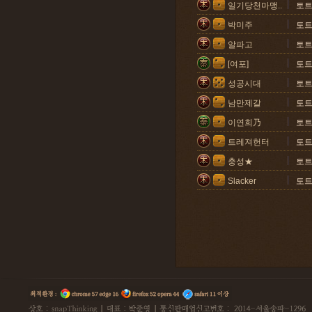
일기당천마맹..
토
박미주
토
알파고
토
[여포]
토
성공시대
토트
남만제갈
토
이연희乃
토
트레져헌터
토
충성★
토
Slacker
토