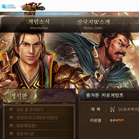
제 목
[스포츠퀴즈]
카포명