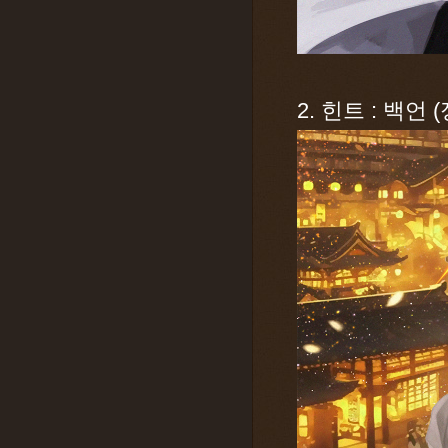
2. 힌트 : 백언 (