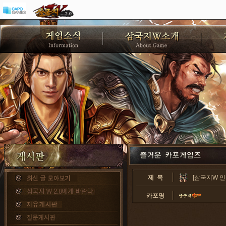
제 목
[삼국지W 인
카포명