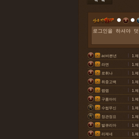
ac바쁜년
1.
라면
1.
로휘나
1.
취중고백
1.
랩랩
1.
구름아이
1.
수썹무신
1.
정관정요
1.
발큐리아
1.
리제네
1.