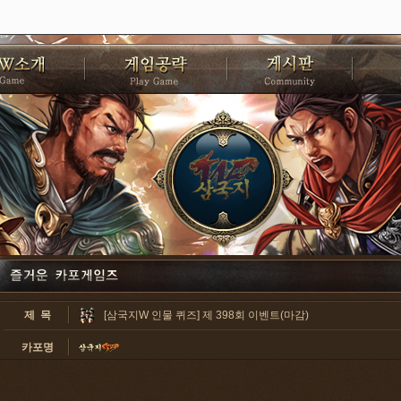
제 목
[삼국지W 인물 퀴즈] 제 398회 이벤트(마감)
카포명