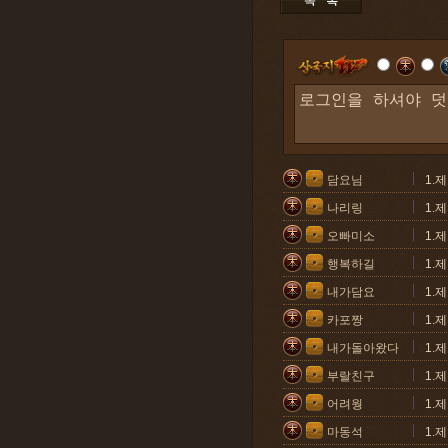
담요님
1.
나리링
1.
오빠미소
1.
행복하길
1.
내가담요
1.
카포짱
1.
내가돌아왔다
1.
부랄친구
1.
어려웡
1.
마동석
1.