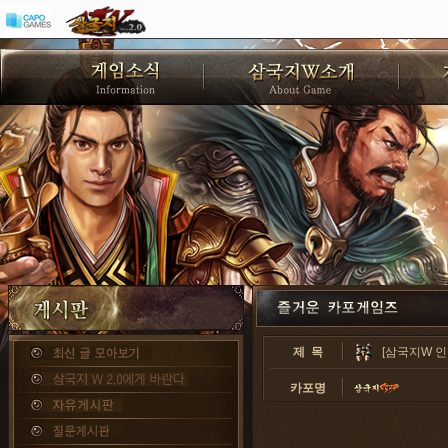
제 목
[삼국지W 인
카포명