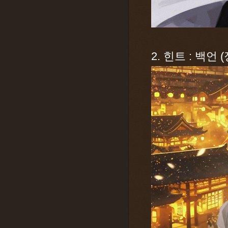
2. 힌트 : 백언 (