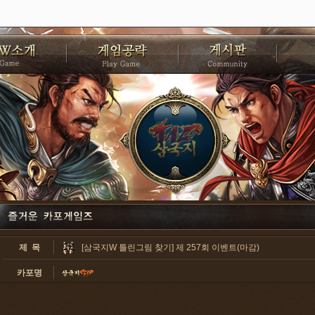
제 목
[삼국지W 틀린그림 찾기] 제 257회 이벤트(마감)
카포명