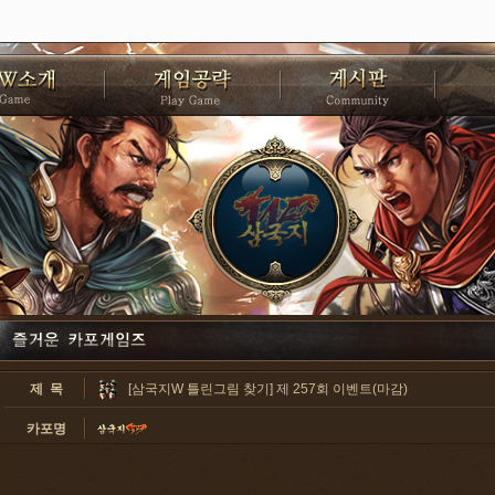
제 목
[삼국지W 틀린그림 찾기] 제 257회 이벤트(마감)
카포명