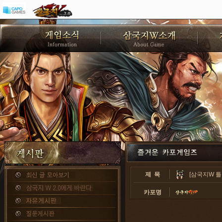
제 목
[삼국지W 틀
카포명