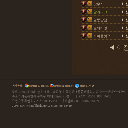
갓우지
1.
알라라크
1.
일등당첨
1.
별의비명
1.
바이올렛™
1.
◀ 이