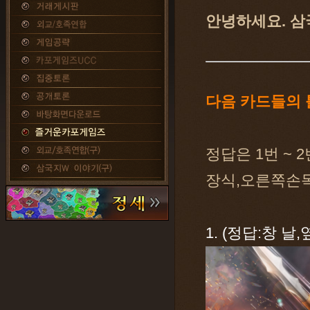
안녕하세요. 삼
다음 카드들의 
정답은 1번 ~ 
장식,오른쪽손목
1. (정답:창 날