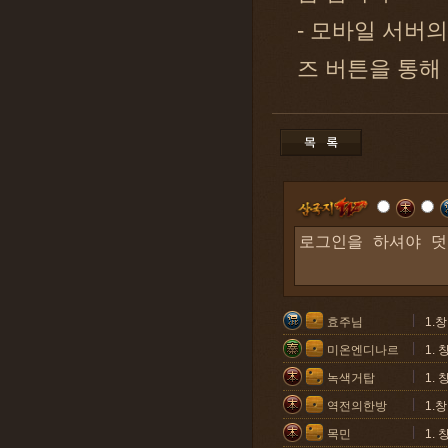
- 모바일 서버
즈 버튼을 통해
효주님
1.
미온엔디나르
1.
녹색거탑
1.
역전의한방
1.
목민
1.