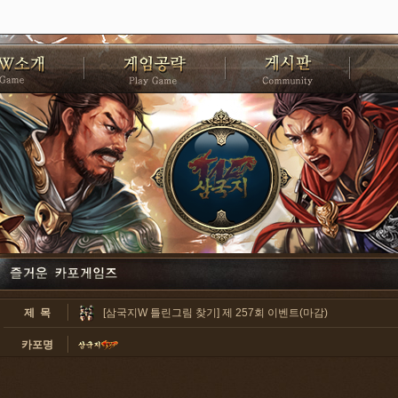
제 목
[삼국지W 틀린그림 찾기] 제 257회 이벤트(마감)
카포명